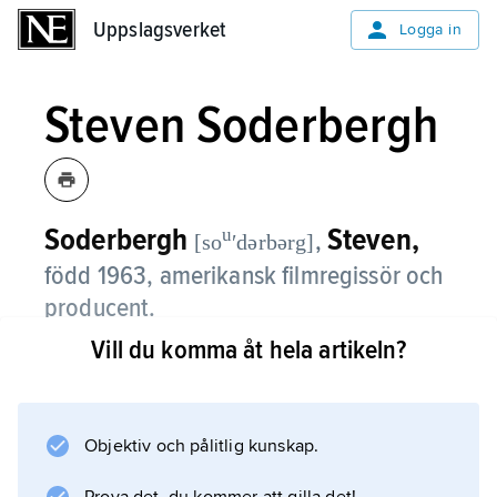
Uppslagsverket
Uppslagsverket
Logga in
Steven Soderbergh
Soderbergh
Steven,
u
,
[so
ʹdərbərg]
född 1963, amerikansk filmregissör och
producent.
Vill du komma åt hela artikeln?
Steven Soderberghs debutfilm var en modest
lågbudgetmoralitet som vann Guldpalmen i
Cannes och blev ett hyllat genombrott:
sex, lögner och videoband
Objektiv och pålitlig kunskap.
(1989). Han följde upp den med bl.a.