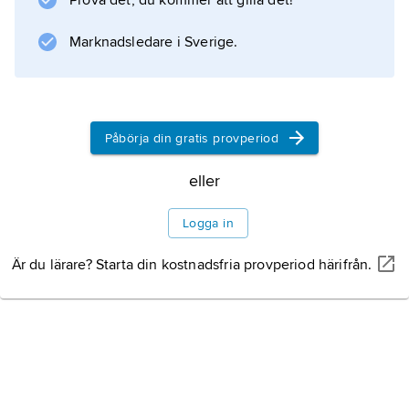
Prova det, du kommer att gilla det!
Kafka
(1991), en fiktiv biografi om författaren,
Marknadsledare i Sverige.
King of the Hill – hjälten från Saint Louis
(1993), en känslig
Påbörja din gratis provperiod
Information om artikeln
eller
Logga in
Är du lärare? Starta din kostnadsfria provperiod härifrån.