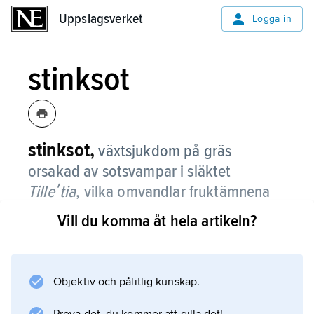
Uppslagsverket
Uppslagsverket
Logga in
stinksot
stinksot,
växtsjukdom på gräs
orsakad av sotsvampar i släktet
Tilleʹtia
, vilka omvandlar fruktämnena
till en stinkande, sillakeluktande svart
Vill du komma åt hela artikeln?
spormassa.
Bland arterna kan nämnas de på vete
förekommande vanlig stinksot (
Objektiv och pålitlig kunskap.
T. caʹries