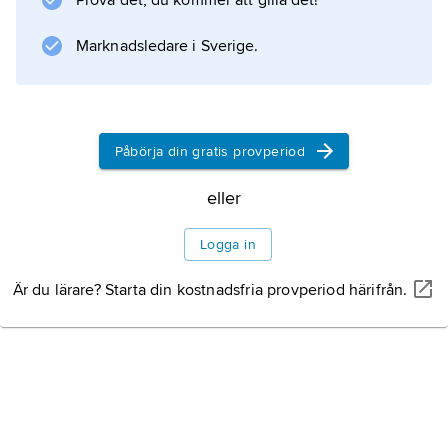
Prova det, du kommer att gilla det!
) och dvärgstinksot (
T. contraveʹrsa
Marknadsledare i Sverige.
). Stinksot motverkas genom utsädesbetning
och god växtföljd. Se även
sot
och
Påbörja din gratis provperiod
sotsvampar
.
eller
Logga in
Är du lärare? Starta din kostnadsfria provperiod härifrån.
Information om artikeln