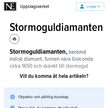
Uppslagsverket
Uppslagsverket
Logga in
Stormoguldiamanten
Stormoguldiamanten,
berömd
indisk diamant, funnen nära Golconda
cirka 1650 och skänkt till stormogul
Shah Jahan
.
Vill du komma åt hela artikeln?
Diamanten avbildades och viktbedömdes till
280 carat av juvelhandlaren
Jean-Baptiste Tavernier
Objektiv och pålitlig kunskap.
. Det är okänt var Stormoguldiamanten finns i