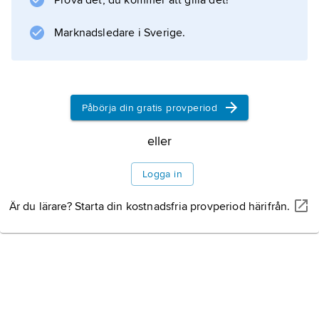
Prova det, du kommer att gilla det!
dag.
Marknadsledare i Sverige.
Information om artikeln
Påbörja din gratis provperiod
eller
Logga in
Är du lärare? Starta din kostnadsfria provperiod härifrån.