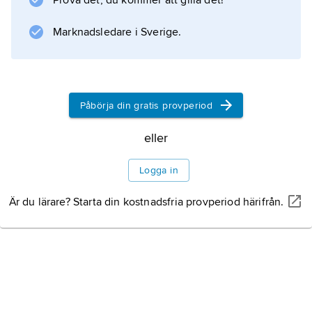
Prova det, du kommer att gilla det!
rutnätet på så sätt att varje siffra förekommer
endast en gång i varje lodrät respektive vågrät
Marknadsledare i Sverige.
rad samt i varje box. Olika svårighetsgrader
Påbörja din gratis provperiod
Information om artikeln
eller
Logga in
Är du lärare? Starta din kostnadsfria provperiod härifrån.