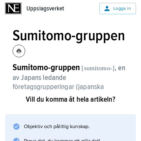
Uppslagsverket
Uppslagsverket
Logga in
Sumitomo-gruppen
Sumitomo-gruppen
,
en
[sumitomo-]
av Japans ledande
företagsgrupperingar (japanska
keiretsu
).
Vill du komma åt hela artikeln?
Inom den finansiella sektorn återfinns Japans
största bank,
Sumitomo Mitsui Banking Corporation
Objektiv och pålitlig kunskap.
(SMBC), och likaså ett av världens största