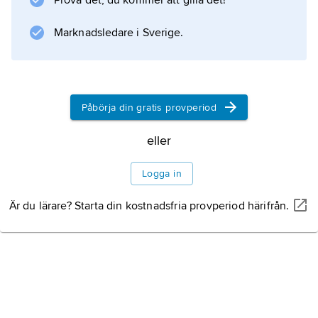
ultra large crude carrier
Prova det, du kommer att gilla det!
, ’extremt stor råoljetanker’) för fartyg större än
Marknadsledare i Sverige.
Information om artikeln
Påbörja din gratis provperiod
eller
Logga in
Är du lärare? Starta din kostnadsfria provperiod härifrån.