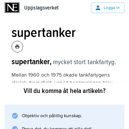
Uppslagsverket
Uppslagsverket
Logga in
supertanker
supertanker,
mycket stort tankfartyg.
Mellan 1960 och 1975 ökade tankfartygens
storlek dramatiskt, varvid benämningen blev
Vill du komma åt hela artikeln?
otillräcklig för sitt ändamål och förkortningar
som VLCC (engelska
very large crude carrier
, ’mycket stor råoljetanker’) för fartyg större än
Objektiv och pålitlig kunskap.
200 000 ton dödvikt och ULCC (engelska