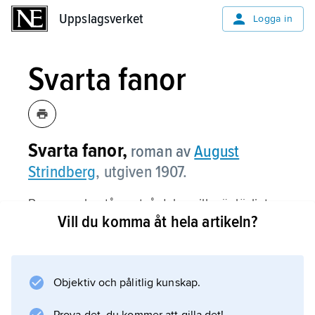
Uppslagsverket
Uppslagsverket
Logga in
Svarta fanor
Svarta fanor,
roman av
August
Strindberg
, utgiven 1907.
Romanen består av två delar, vilka är lösligt
Vill du komma åt hela artikeln?
sammanfogade. I den första delen möter
gestalterna Zachris, Hanna Paj m.fl. och deras
samtal om ockultism, vilka är en fortsättning
på de samtal som förs av Max och Ester i
Objektiv och pålitlig kunskap.
Strindbergs ”Götiska rummen” (1904). Den