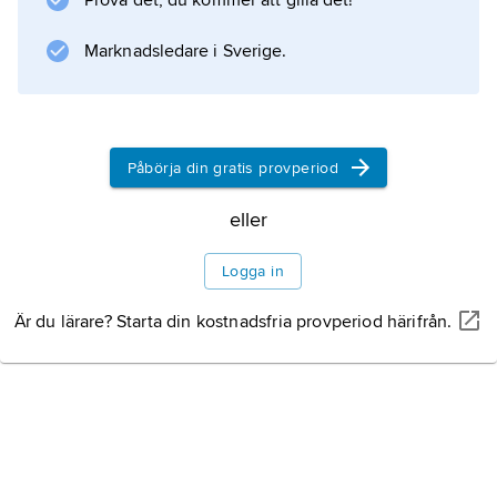
Prova det, du kommer att gilla det!
andra delen beskriver det ”konfessionslösa
kloster” till
Marknadsledare i Sverige.
Information om artikeln
Påbörja din gratis provperiod
eller
Logga in
Är du lärare? Starta din kostnadsfria provperiod härifrån.