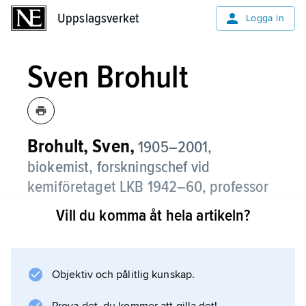
Uppslagsverket
Uppslagsverket
Logga in
Sven Brohult
Brohult, Sven,
1905–2001,
biokemist, forskningschef vid
kemiföretaget LKB 1942–60, professor
och VD i
Vill du komma åt hela artikeln?
Ingenjörsvetenskapsakademien (IVA)
1960–70.
Objektiv och pålitlig kunskap.
B. studerade bl.a. blodfärgämnen hos
vinbergssnäckan och utvecklade metoder och