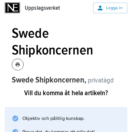
Uppslagsverket
Uppslagsverket
Logga in
Swede
Shipkoncernen
Swede Shipkoncernen,
privatägd
varvskoncern vars rötter är verksamhet
Vill du komma åt hela artikeln?
vid Djupviks Varv på Tjörn.
Under 1980-talet expanderade koncernen
genom köp av flera mindre varv. Koncernen
Objektiv och pålitlig kunskap.
är inriktad på tillverkning av specialfartyg,