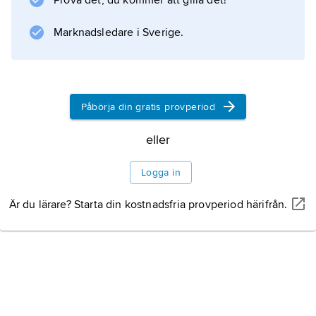
Prova det, du kommer att gilla det!
såsom patrull- och bevakningsfartyg,
passagerarfärjor, stridsbåtar samt
Marknadsledare i Sverige.
kombinerade bil- och passagerarkatamaraner.
Påbörja din gratis provperiod
Information om artikeln
eller
Logga in
Är du lärare? Starta din kostnadsfria provperiod härifrån.