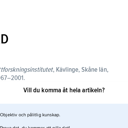
&D
tforskningsinstitutet
,
Kävlinge, Skåne län,
1967–2001.
Vill du komma åt hela artikeln?
ling, råvaruoptimering, djuromsorg,
Objektiv och pålitlig kunskap.
v främst kött och köttprodukter. Vid tidpunkten för
amarbete med danska Slagteriernes