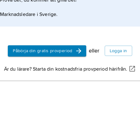
Prova det, du kommer att gilla det!
Marknadsledare i Sverige.
eller
Påbörja din gratis provperiod
Logga in
Är du lärare? Starta din kostnadsfria provperiod härifrån.