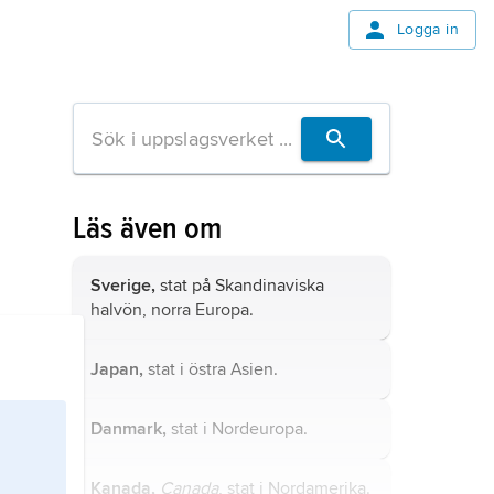
Logga in
Läs även om
Sverige,
stat på Skandinaviska
halvön, norra Europa.
Japan,
stat i östra Asien.
Danmark,
stat i Nordeuropa.
Kanada,
Canada
, stat i Nordamerika.