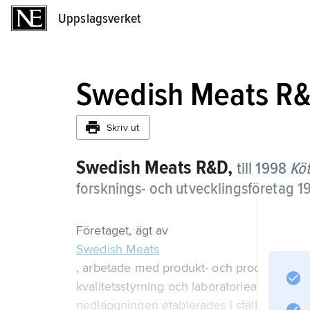
Uppslagsverket
Uppslagsverket
Swedish Meats R
Skriv ut
Swedish Meats R&D,
till 1998
Köt
forsknings- och utvecklingsföretag 
Företaget, ägt av
Swedish Meats
, arbetade med produkt- och processutveck
kvalitetsstyrning och laboratorieanalyser a
nedläggningen etablerades i stället ett s