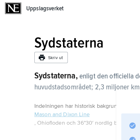
Uppslagsverket
Uppslagsverket
Sydstaterna
Skriv ut
Sydstaterna,
enligt den officiella 
huvudstadsområdet; 2,3 miljoner km
Indelningen har historisk bakgrund med n
Mason and Dixon Line
, Ohiofloden och 36°30′ nordlig bredd.