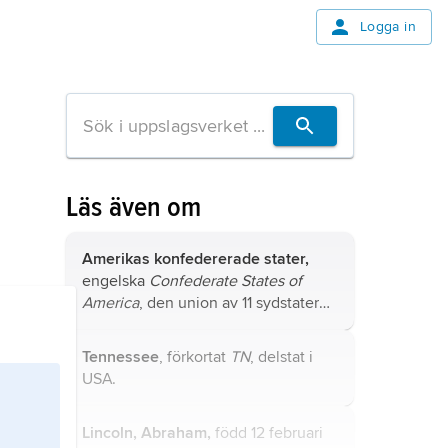
Logga in
Läs även om
Amerikas konfedererade stater,
engelska
Confederate States of
America
, den union av 11 sydstater
(South Carolina, Georgia, Florida,
Alabama, Mississippi, Louisiana,
Tennessee
, förkortat
TN
, delstat i
Texas, Virginia, North Carolina,
USA.
Tennessee och Arkansas) som
bekämpade nordstaterna i
Lincoln,
Abraham,
född 12 februari
amerikanska inbördeskriget
.