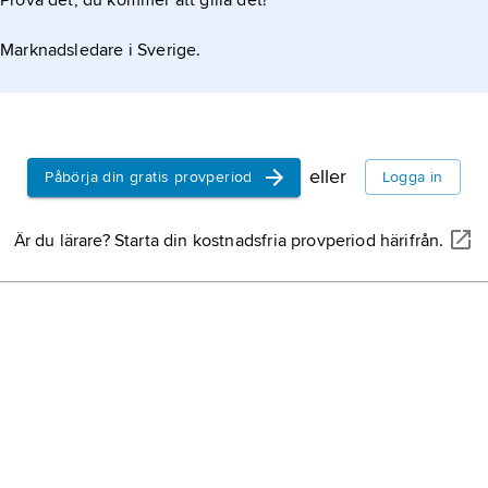
Prova det, du kommer att gilla det!
Marknadsledare i Sverige.
eller
Påbörja din gratis provperiod
Logga in
Är du lärare? Starta din kostnadsfria provperiod härifrån.