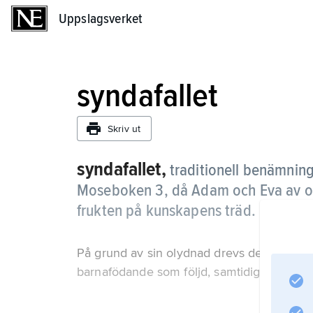
Uppslagsverket
Uppslagsverket
syndafallet
Skriv ut
syndafallet,
traditionell benämnin
Moseboken 3, då Adam och Eva av or
frukten på kunskapens träd.
På grund av sin olydnad drevs de ut från 
barnafödande som följd, samtidigt som de mi