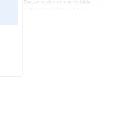
Eva,
enligt den äldre av de båda
skapelseberättelserna i Första
Mosebok Adams hustru och den
första kvinnan; jämför
Adam
.
paradis,
ett lycksaligt urtillstånd
eller ett slutmål för mänsklig tillvaro,
ibland uppfattat som ett tusenårsrike
som kan förverkligas på jorden.
Adam
, den första människan enligt
Bibeln.
livets träd,
livsträdet
, central
livssymbol, särskilt i Främre Orienten
men också hos många andra folk,
t.ex. mayafolket i Centralamerika.
evigt liv,
odödlighet.
drake
, ett i stora delar av världen