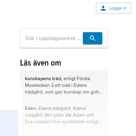
Logga in
Läs även om
kunskapens träd,
enligt Första
Moseboken 2 ett träd i Edens
trädgård, som gav kunskap om gott
och ont, och som Adam och Eva inte
fick äta av.
Eden,
Edens
trädgård
,
Edens
lustgård
, den plats där Adam och
Eva vistades före syndafallet enligt
Första Moseboken 2–3.