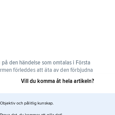
g på den händelse som omtalas i Första
men förleddes att äta av den förbjudna
Vill du komma åt hela artikeln?
Edens lustgård med hårt arbete och smärtsamt
ste tillgången till livets träd och blev dödliga.
Objektiv och pålitlig kunskap.