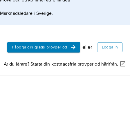
Prova det, du kommer att gilla det!
Marknadsledare i Sverige.
eller
Påbörja din gratis provperiod
Logga in
Är du lärare? Starta din kostnadsfria provperiod härifrån.