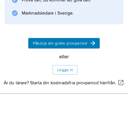
Prova det, du kommer att gilla det!
Marknadsledare i Sverige.
Påbörja din gratis provperiod
eller
Logga in
Är du lärare? Starta din kostnadsfria provperiod härifrån.