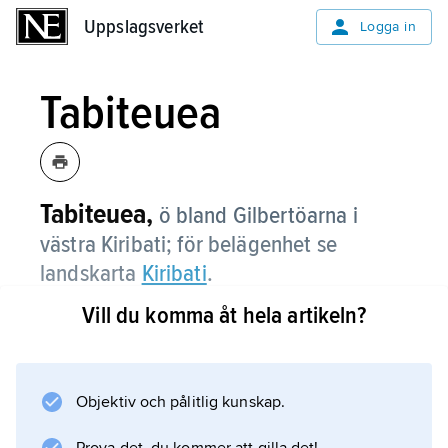
Uppslagsverket
Uppslagsverket
Logga in
Tabiteuea
Tabiteuea,
ö bland Gilbertöarna i
västra Kiribati; för belägenhet se
landskarta
Kiribati
.
Vill du komma åt hela artikeln?
Information om artikeln
Objektiv och pålitlig kunskap.