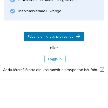
Prova det, du kommer att gilla det!
Marknadsledare i Sverige.
Påbörja din gratis provperiod
eller
Logga in
Är du lärare? Starta din kostnadsfria provperiod härifrån.