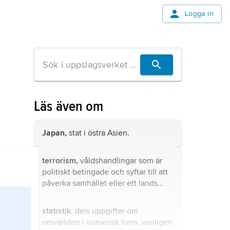
Logga in
Läs även om
Japan,
stat i östra Asien.
terrorism,
våldshandlingar som är
politiskt betingade och syftar till att
påverka samhället eller ett lands
politik utan hänsyn till om oskyldiga
drabbas.
statistik
, dels uppgifter om
omvärlden i numerisk form, vanligen