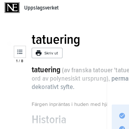
Uppslagsverket
Uppslagsverket
tatuering
Skriv ut
1
/
8
tatuering
(av franska tatouer 'tatu
ord av polynesiskt ursprung),
perman
dekorativt syfte.
Färgen inpräntas i huden med hjälp av en 
Historia