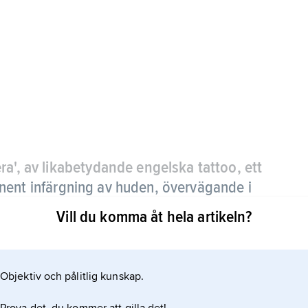
era', av likabetydande engelska tattoo, ett
ent infärgning av huden, övervägande i
Vill du komma åt hela artikeln?
nål.
Objektiv och pålitlig kunskap.