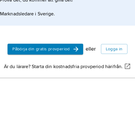
Prova det, du kommer att gilla det!
st
Marknadsledare i Sverige.
eller
Påbörja din gratis provperiod
Logga in
ksform
Är du lärare? Starta din kostnadsfria provperiod härifrån.
ring