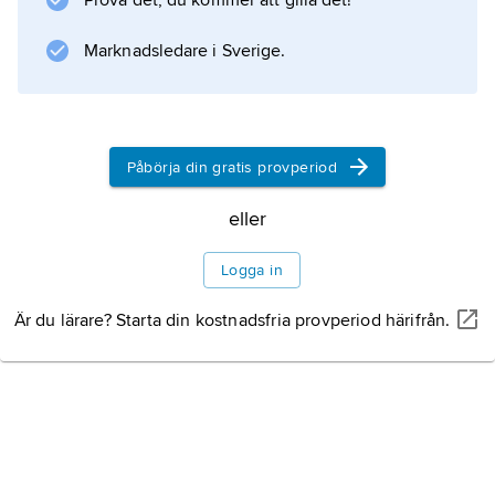
Prova det, du kommer att gilla det!
Marknadsledare i Sverige.
Påbörja din gratis provperiod
eller
Logga in
Är du lärare? Starta din kostnadsfria provperiod härifrån.