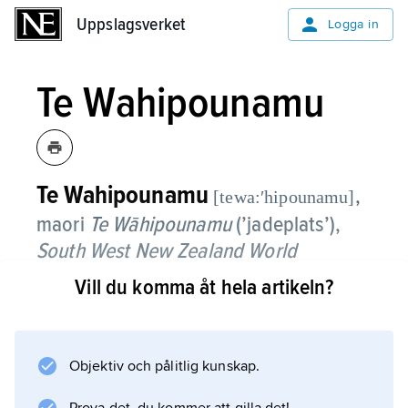
Uppslagsverket
Uppslagsverket
Logga in
Te Wahipounamu
Te Wahipounamu
,
[tewa:ʹhipounamu]
maori
Te Wāhipounamu
(’jadeplats’),
South West New Zealand World
Heritage Area
,
naturskyddat område på
Vill du komma åt hela artikeln?
sydvästra Sydön, Nya Zeeland; 26 000
2
km
.
Objektiv och pålitlig kunskap.
I Te Wahipounamu, som togs upp på
UNESCO:s världsarvslista 1990, ingår