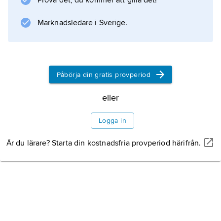
Prova det, du kommer att gilla det!
nationalparkerna Fiordland, Mount Aspiring,
Mount Cook och Westland samt mer än 30
Marknadsledare i Sverige.
reservat och andra skyddsområden.
Landskapet är format av inlandsisar och
utgörs av fjordar, klippkuster och dynkuster
Påbörja din gratis provperiod
samt innanförliggande regnskogar och
bergsområden, t.ex. Nya Zeelands högsta
eller
berg, Cook (3 764
Logga in
Är du lärare? Starta din kostnadsfria provperiod härifrån.
Information om artikeln