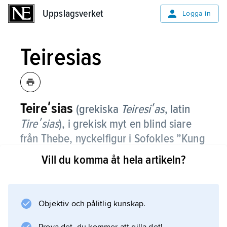
Uppslagsverket
Uppslagsverket
Logga in
Teiresias
Teireʹsias
(grekiska
Teiresiʹas
, latin
Tireʹsias
),
i grekisk myt en blind siare
från Thebe, nyckelfigur i Sofokles ”Kung
Oidipus” och även förekommande i
Vill du komma åt hela artikeln?
bl.a. ”Odysséen” och Euripides
”Backanterna”.
Objektiv och pålitlig kunskap.
Enligt en version av myten såg Teiresias två
ormar para sig och slog dem med sin käpp,