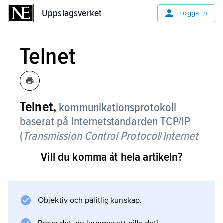
Uppslagsverket
Uppslagsverket
Logga in
Telnet
Telnet,
kommunikationsprotokoll
baserat på internetstandarden TCP/IP
(
Transmission Control Protocol
/
Internet
Protocol
) som används för
Vill du komma åt hela artikeln?
fjärranslutning av en terminalemulator
till en dator över ett nätverk.
Objektiv och pålitlig kunskap.
Användaren kan därmed utnyttja sådana
kommandon och program på den andra