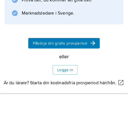
Prova det, du kommer att gilla det!
Marknadsledare i Sverige.
Påbörja din gratis provperiod
eller
Logga in
Är du lärare? Starta din kostnadsfria provperiod härifrån.