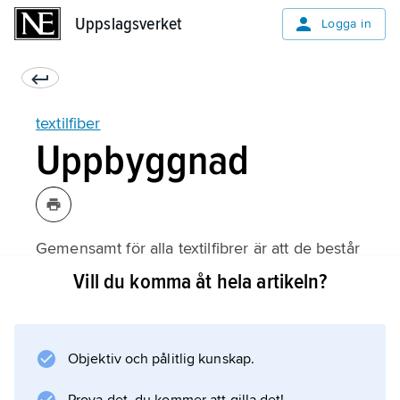
Uppslagsverket
Uppslagsverket
Logga in
textilfiber
Uppbyggnad
Gemensamt för alla textilfibrer är att de består
av långa trådlika molekyler, s.k.
Vill du komma åt hela artikeln?
kedjepolymerer som är relativt väl orienterade
i fiberns längdriktning (se
polymer
Objektiv och pålitlig kunskap.
och
polymerisation