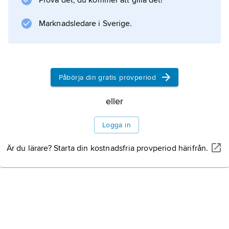
Prova det, du kommer att gilla det!
). Formen gör att fibermolekylerna kan lägga
sig tätt tillsammans längs varandra och bilda
Marknadsledare i Sverige.
”knippen”, kristallina områden, som hålls
samman av intermolekylära krafter, såsom van
Påbörja din gratis provperiod
eller
Information om artikeln
Logga in
Är du lärare? Starta din kostnadsfria provperiod härifrån.