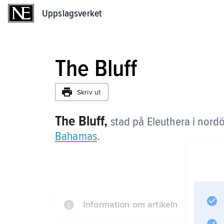
Uppslagsverket
Uppslagsverket
The Bluff
Skriv ut
The Bluff,
stad på Eleuthera i nord
Bahamas
.
Information om artikeln