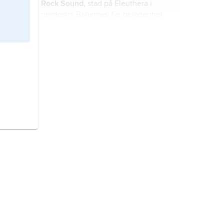
Rock Sound,
stad på Eleuthera i
nordöstra Bahamas; för belägenhet
se landskarta
Bahamas
.
Great Pedro Bluff,
udde i sydvästra
Jamaica; för belägenhet se
landskarta
Jamaica
.
The Crane,
stad i Barbados; för
belägenhet se landskarta
Barbados
.
The Pas,
stad i södra Kanada; för
belägenhet se landskarta
Kanada
.
Northeast Providence Channel,
sund i nordöstra Bahamas; för
belägenhet se landskarta
Bahamas
.