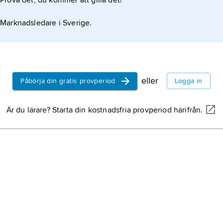
Prova det, du kommer att gilla det!
Marknadsledare i Sverige.
eller
Påbörja din gratis provperiod
Logga in
Är du lärare? Starta din kostnadsfria provperiod härifrån.