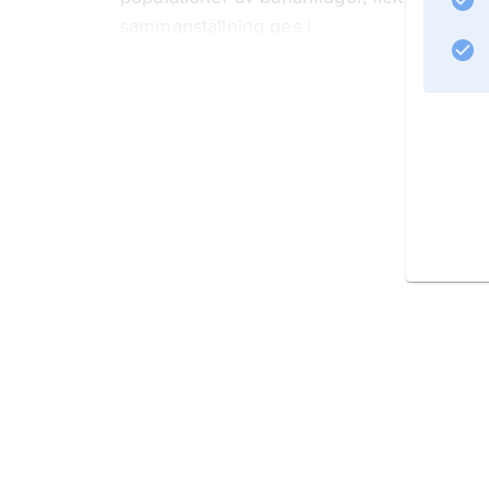
sammanställning ges i
Genetics of
Information om artikeln