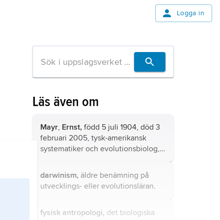
Logga in
Läs även om
Mayr
,
Ernst,
född 5 juli 1904, död 3
februari 2005, tysk-amerikansk
systematiker och evolutionsbiolog,
av många ansedd som 1900-talets
mest betydande.
darwinism,
äldre benämning på
utvecklings- eller evolutionsläran.
fysisk antropologi,
det biologiska