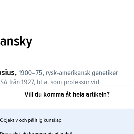
hansky
sius,
1900–75, rysk-amerikansk genetiker
SA från 1927, bl.a. som professor vid
0–62).
Vill du komma åt hela artikeln?
wins utvecklingslära och Mendels genetik. Hans bok
Objektiv och pålitlig kunskap.
 i den genetiska variationen hos naturliga
ydelse för evolutionsgenetiken. En utmärkt