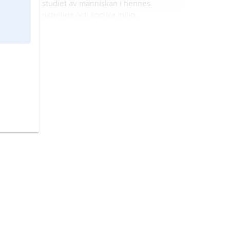
studiet av människan i hennes
naturliga och sociala miljö.
genetik
,
ärftlighetslära
, vetenskap
som omfattar studiet av genomets
(arvsmassans) uppbyggnad och
funktion, uppkomst av förändringar
av generna (arvsanlagen) samt
evolution
, inom biologin förändring
biologisk variation.
(utveckling) av organismernas
ärftliga egenskaper över tiden.
biologi
, vetenskapen om de levande
organismerna.
zoologi
, vetenskapen om djuren.