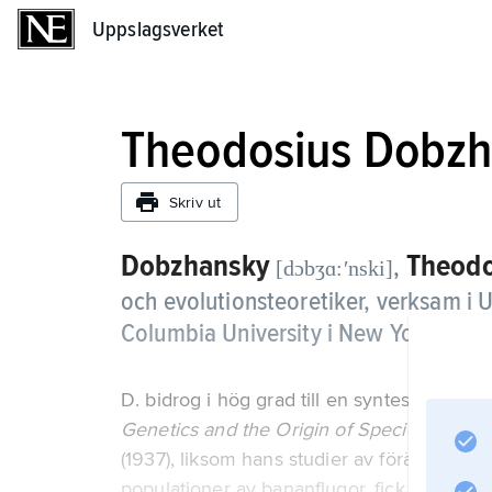
Uppslagsverket
Uppslagsverket
Theodosius Dobz
Skriv ut
Dobzhansky
Theodo
,
[dɔbʒɑ:ʹnski]
och evolutionsteoretiker, verksam i U
Columbia University i New York (194
D. bidrog i hög grad till en syntes av Dar
Genetics and the Origin of Species
(1937), liksom hans studier av förändringar
populationer av bananflugor, fick stor bet