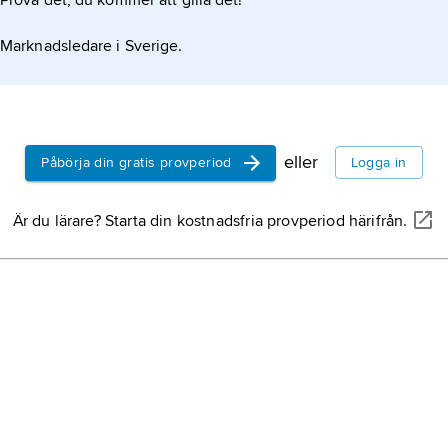
Prova det, du kommer att gilla det!
Marknadsledare i Sverige.
eller
Påbörja din gratis provperiod
Logga in
Är du lärare? Starta din kostnadsfria provperiod härifrån.