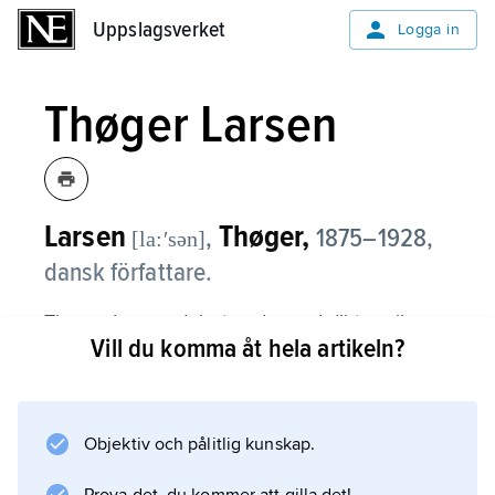
Uppslagsverket
Uppslagsverket
Logga in
Thøger Larsen
Larsen
Thøger,
,
1875–1928,
[la:ʹsən]
dansk författare.
Thøger Larsen debuterade med diktsamlingen
Vill du komma åt hela artikeln?
Vilde Roser
(1895) som en i kristen tradition fast förankrad,
naturlyriskt och kosmiskt orienterad poet. I
Slægternes Træ
Objektiv och pålitlig kunskap.
(1914) finns en av Larsens populäraste dikter,