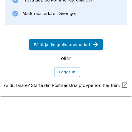
Prova det, du kommer att gilla det!
”Danmark, nu blunder den lyse Nat”. Efter en
längre vistelse i Italien kom
Marknadsledare i Sverige.
Søndengalm
(1926) med en ny,
Påbörja din gratis provperiod
Information om artikeln
eller
Logga in
Är du lärare? Starta din kostnadsfria provperiod härifrån.