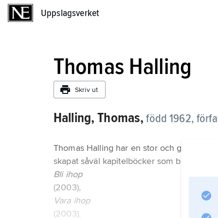
Uppslagsverket
Uppslagsverket
Thomas Halling
Skriv ut
Halling, Thomas,
född 1962, förfa
Thomas Halling har en stor och gedigen 
skapat såväl kapitelböcker som bilderbokst
Bli ihop
(2003),
Vara ihop
(2003),