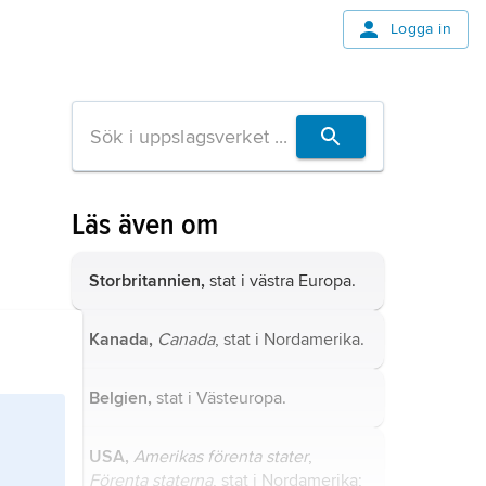
Logga in
Läs även om
Storbritannien,
stat i västra Europa.
Kanada,
Canada
, stat i Nordamerika.
Belgien,
stat i Västeuropa.
USA,
Amerikas förenta stater
,
Förenta staterna
, stat i Nordamerika;