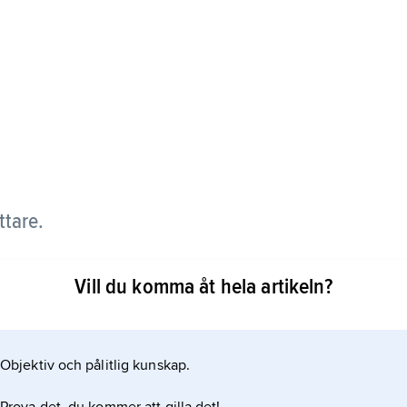
ttare.
produktion av barn- och ungdomsböcker och har
Vill du komma åt hela artikeln?
exter, bland annat den omtyckta ”Ihop”-serien:
Objektiv och pålitlig kunskap.