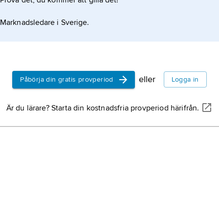
Prova det, du kommer att gilla det!
Marknadsledare i Sverige.
d
eller
Påbörja din gratis provperiod
Logga in
Är du lärare? Starta din kostnadsfria provperiod härifrån.