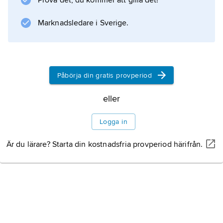
Prova det, du kommer att gilla det!
Marknadsledare i Sverige.
Påbörja din gratis provperiod
eller
Logga in
Är du lärare? Starta din kostnadsfria provperiod härifrån.