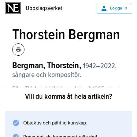
Uppslagsverket
Uppslagsverket
Logga in
Thorstein Bergman
Bergman, Thorstein,
1942–2022,
sångare och kompositör.
Efter TV-debut i ”Hylands hörna” 1965 gjorde
Vill du komma åt hela artikeln?
Thorstein Bergman sig känd som vissångare.
Objektiv och pålitlig kunskap.
Information om artikeln