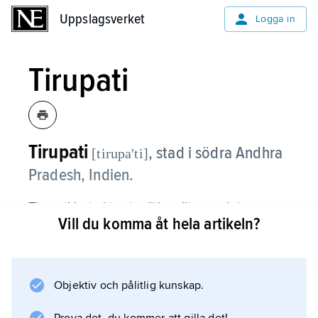
Uppslagsverket
Uppslagsverket
Logga in
Tirupati
Tirupati
,
stad i södra Andhra
[tirupaʹti]
Pradesh, Indien.
Tirupati betraktas traditionellt som det
Vill du komma åt hela artikeln?
tamilska områdets nordligaste utpost. Den
mycket välbesökta vallfartsorten Tirumalai
(’det heliga berget’) ligger i bergen strax
utanför staden. Där finns ett stort
Objektiv och pålitlig kunskap.
tempelkomplex ägnat guden Venkateshvara,