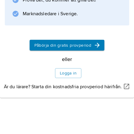
Prova det, du kommer att gilla det!
som identifieras med Vishnu. Efter timslångt
köande kan besökaren för några sekunder
Marknadsledare i Sverige.
komma i åtnjutande av gudens anblick (
Påbörja din gratis provperiod
Information om artikeln
eller
Logga in
Är du lärare? Starta din kostnadsfria provperiod härifrån.