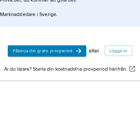
Prova det, du kommer att gilla det!
Marknadsledare i Sverige.
eller
Påbörja din gratis provperiod
Logga in
Är du lärare? Starta din kostnadsfria provperiod härifrån.