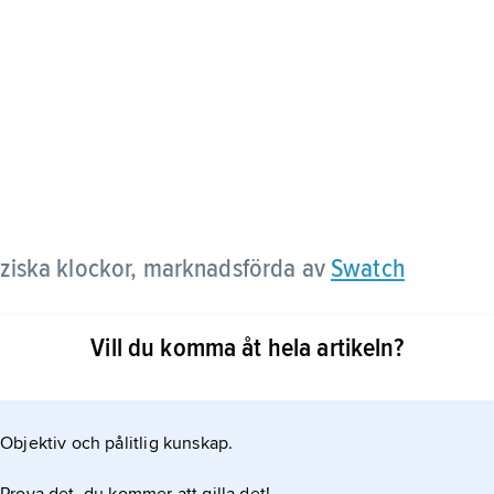
ziska klockor, marknadsförda av
Swatch
Vill du komma åt hela artikeln?
nen Neuchâtel, har sitt ursprung i en klockindustri
 (1804–73) och dennes son Charles-Emile (1830–
ed konkurrenten
Objektiv och pålitlig kunskap.
se pour l’industrie horlogère SA) i Genève. 1983,