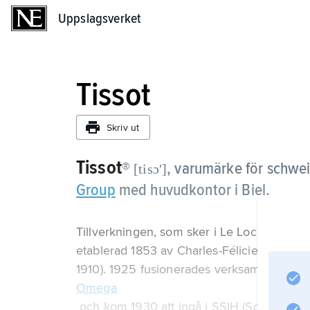
Uppslagsverket
Uppslagsverket
Tissot
Skriv ut
Tissot
®
,
varumärke för schwei
[tisɔʹ]
Group
med huvudkontor i Biel.
Tillverkningen, som sker i Le Locle i kanto
etablerad 1853 av Charles-Félicien Tissot
1910). 1925 fusionerades verksamheten m
Omega
och kom 1930 att ingå i SSIH (Société suis