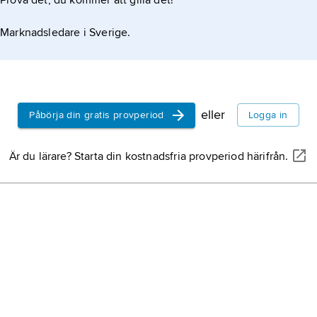
Prova det, du kommer att gilla det!
Marknadsledare i Sverige.
eller
Påbörja din gratis provperiod
Logga in
Är du lärare? Starta din kostnadsfria provperiod härifrån.