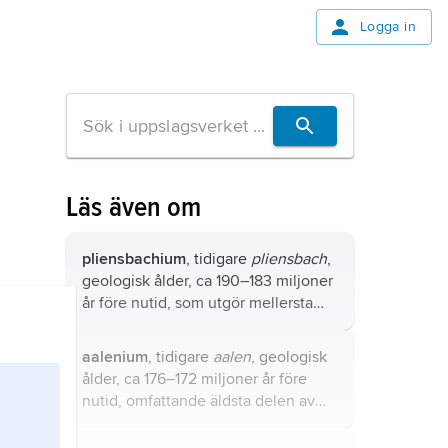
Logga in
Läs även om
pliensbachium
, tidigare
pliensbach
,
geologisk ålder, ca 190–183 miljoner
år före nutid, som utgör mellersta
delen av den äldre epoken av
perioden jura.
aalenium
, tidigare
aalen
, geologisk
ålder, ca 176–172 miljoner år före
nutid, omfattande äldsta delen av
mellersta epoken av perioden jura.