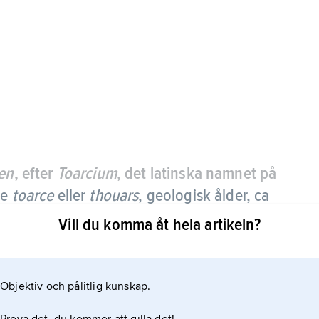
ien
, efter
Toarcium
, det latinska namnet på
re
toarce
eller
thouars
,
geologisk ålder, ca
utgör yngsta delen av den äldre epoken av
Vill du komma åt hela artikeln?
å bildades. Se
Objektiv och pålitlig kunskap.