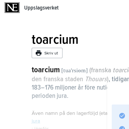
Uppslagsverket
Uppslagsverket
toarcium
Skriv ut
toarcium
(franska
toarc
[tuaʹrsiɵm]
den franska staden
Thouars
)
, tidiga
183–176 miljoner år före nutid, som 
perioden jura.
Även namn på den lagerföljd (etage) som d
jura
; jämför