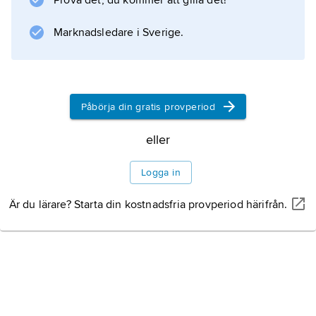
Prova det, du kommer att gilla det!
Marknadsledare i Sverige.
Information om artikeln
Påbörja din gratis provperiod
eller
Logga in
Är du lärare? Starta din kostnadsfria provperiod härifrån.