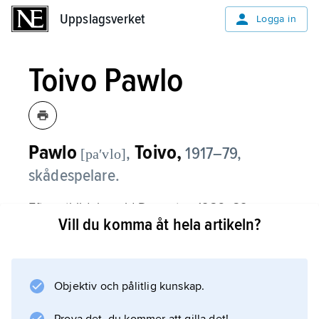
Uppslagsverket
Uppslagsverket
Logga in
Toivo Pawlo
Pawlo
Toivo,
,
1917–79,
[paʹvlo]
skådespelare.
Efter utbildning vid Dramaten 1936–39
Vill du komma åt hela artikeln?
svarade Pawlo för en lång rad pregnanta
rolltolkningar vid olika svenska teatrar: vid
Malmö stadsteater 1950–59, Stockholms
stadsteater 1960–69 och därefter vid
Objektiv och pålitlig kunskap.
Dramaten.