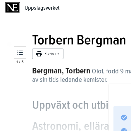
Uppslagsverket
Uppslagsverket
Torbern Bergman
Skriv ut
1
/
5
Bergman, Torbern
Olof,
född 9 ma
av sin tids ledande kemister.
Uppväxt och utbildni
Astronomi, ellära och