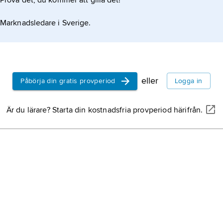
Prova det, du kommer att gilla det!
Marknadsledare i Sverige.
eller
Påbörja din gratis provperiod
Logga in
Är du lärare? Starta din kostnadsfria provperiod härifrån.