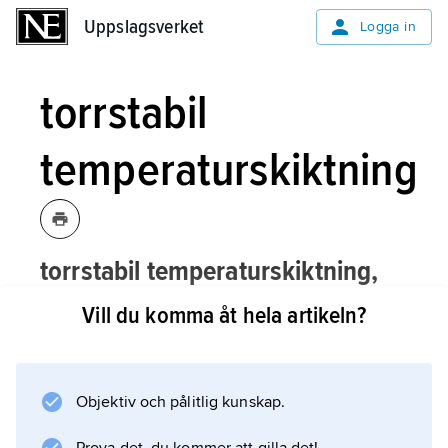
Uppslagsverket
Uppslagsverket
Logga in
torrstabil
temperaturskiktning
torrstabil temperaturskiktning,
skiktning i atmosfären där temperaturen
Vill du komma åt hela artikeln?
avtar mindre med höjden än om
torrindifferent temperaturskiktning
råder, dvs. mindre än 1 °C per 100 m.
Objektiv och pålitlig kunskap.