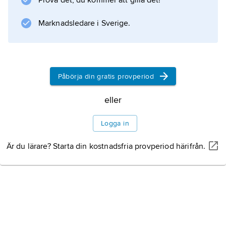
Prova det, du kommer att gilla det!
Marknadsledare i Sverige.
Information om artikeln
Påbörja din gratis provperiod
eller
Logga in
Är du lärare? Starta din kostnadsfria provperiod härifrån.