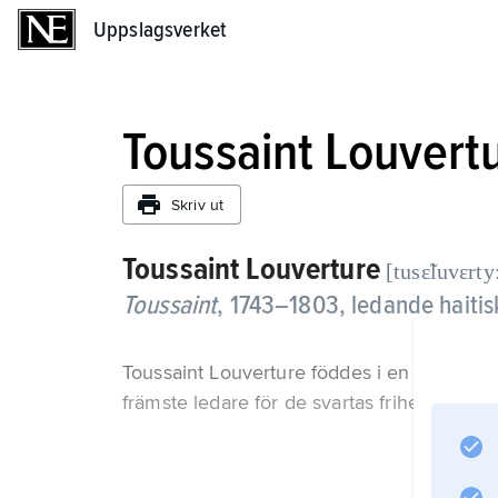
Uppslagsverket
Uppslagsverket
Toussaint Louvert
Skriv ut
Toussaint Louverture
[tusɛ̃luvɛrty:
Toussaint
,
1743–1803, ledande haitis
Toussaint Louverture föddes i en svart slav
främste ledare för de svartas frihetskamp