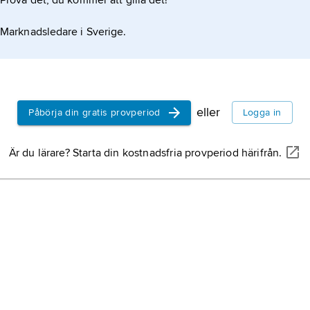
Prova det, du kommer att gilla det!
Marknadsledare i Sverige.
eller
Påbörja din gratis provperiod
Logga in
Är du lärare? Starta din kostnadsfria provperiod härifrån.