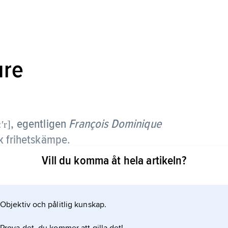
ure
, egentligen
François Dominique
ʹr]
k frihetskämpe.
Vill du komma åt hela artikeln?
familj, frigavs 1777 och framträdde från 1791 som
 mot fransmännen.
Objektiv och pålitlig kunskap.