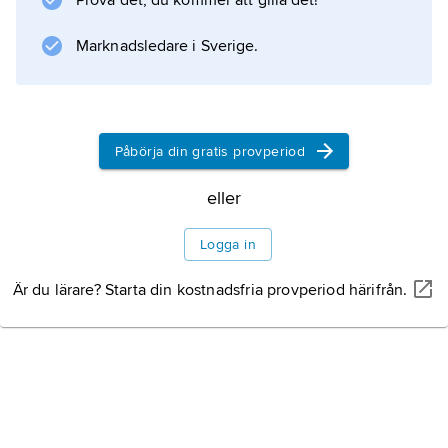
Prova det, du kommer att gilla det!
Marknadsledare i Sverige.
Information om artikeln
Påbörja din gratis provperiod
eller
Logga in
Är du lärare? Starta din kostnadsfria provperiod härifrån.