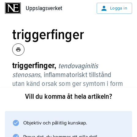
Uppslagsverket
Uppslagsverket
Logga in
triggerfinger
triggerfinger,
tendovaginitis
stenosans
,
inflammatoriskt tillstånd
utan känd orsak som ger symtom i form
av upphakning av ett finger i
Vill du komma åt hela artikeln?
böjrörelsen.
Inte sällan gör det också ont och smärtan
förläggs till handflatan, just under fingerbasen.
Objektiv och pålitlig kunskap.