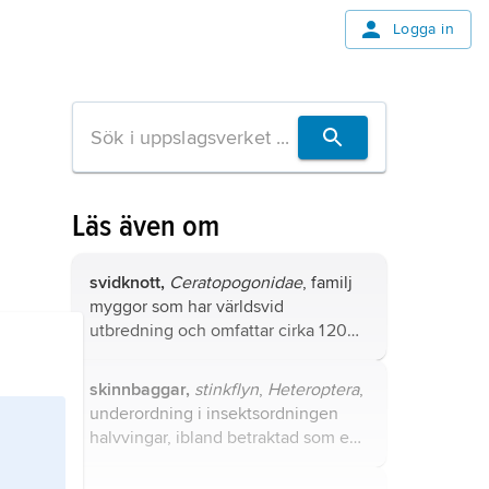
Logga in
Läs även om
svidknott,
Ceratopogonidae
, familj
myggor som har världsvid
utbredning och omfattar cirka 1 200
arter (de flesta i holarktiska
regionen), varav 53 i Sverige.
skinnbaggar,
stinkflyn
,
Heteroptera
,
underordning i insektsordningen
halvvingar, ibland betraktad som en
särskild ordning.