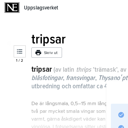
Uppslagsverket
Uppslagsverket
tripsar
Skriv ut
1
/
2
tripsar
(av latin
thrips
’trämask’, av
blåsfotingar
,
fransvingar
,
Thysanoʹpt
utbredning och omfattar ca 4 500 arte
De är långsmala, 0,5–15 mm långa (svensk
två par mycket smala vingar som har långa hå
varmt, gärna åskdigert väder kan de flyga i 
vinglösa. I fotspetsarna sitter utstjälpbara