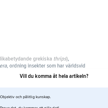
 likabetydande grekiska
thrips
)
,
era
,
ordning insekter som har världsvid
r, varav 100 i Sverige.
Vill du komma åt hela artikeln?
a arter högst 3 mm) och gula–mörkbruna och har
rfransar och i vila hålls bakåtlagda. Vid stilla,
Objektiv och pålitlig kunskap.
stort antal (”åskflugor”). Vissa är kortvingade eller