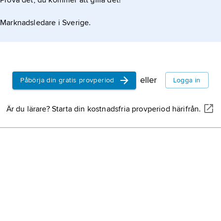
Prova det, du kommer att gilla det!
Marknadsledare i Sverige.
eller
Påbörja din gratis provperiod
Logga in
Är du lärare? Starta din kostnadsfria provperiod härifrån.