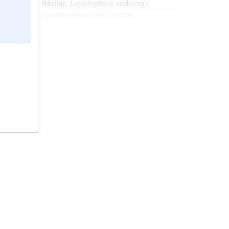
fjärilar,
Lepidoptera
, ordning i
klassen egentliga insekter.
insekter
,
Hexapoda
, överklass i
stammen leddjur.