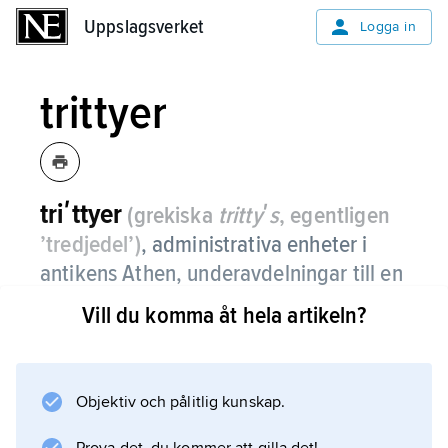
Uppslagsverket
Uppslagsverket
Logga in
trittyer
triʹttyer
(grekiska
trittyʹs
, egentligen
’tredjedel’)
, administrativa enheter i
antikens Athen, underavdelningar till en
fyle
.
Vill du komma åt hela artikeln?
Om de 12 äldsta är föga känt. Kleisthenes
inrättade ca 500 f.Kr. 30 nya, en från var och
en av Attikas tre regioner per fyle. Trittyerna
Objektiv och pålitlig kunskap.
utgjorde bl.a. mönstringsstationer för flottan