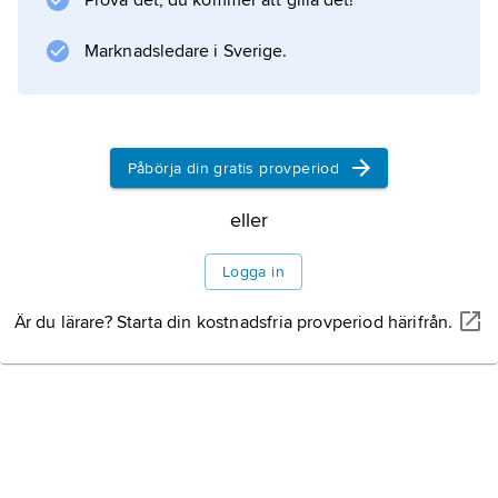
Prova det, du kommer att gilla det!
och var uppdelade i demer (se
dem
Marknadsledare i Sverige.
).
Påbörja din gratis provperiod
Information om artikeln
eller
Logga in
Är du lärare? Starta din kostnadsfria provperiod härifrån.