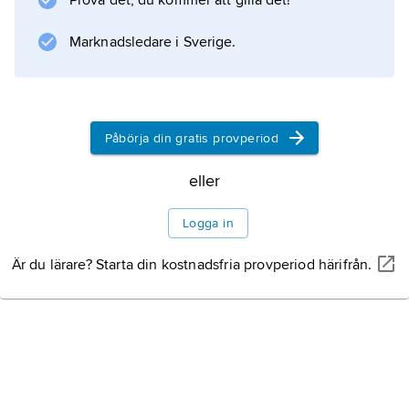
Prova det, du kommer att gilla det!
Marknadsledare i Sverige.
Påbörja din gratis provperiod
eller
Logga in
Är du lärare? Starta din kostnadsfria provperiod härifrån.