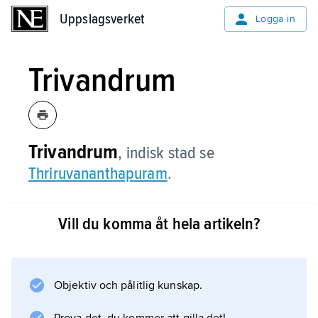
Uppslagsverket
Uppslagsverket
Logga in
Trivandrum
Trivandrum
,
indisk stad se
Thriruvananthapuram
.
Vill du komma åt hela artikeln?
Information om artikeln
Objektiv och pålitlig kunskap.