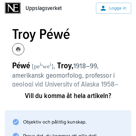
Uppslagsverket
Uppslagsverket
Logga in
Troy Péwé
Péwé
Troy,
i
i
,
1918–99,
[pe
ʹwe
]
amerikansk geomorfolog, professor i
geologi vid University of Alaska 1958–
65 och vid Arizona State University
Vill du komma åt hela artikeln?
1965–88.
Péwés forskning rör permafrostens
Objektiv och pålitlig kunskap.
klimatindikatorer, och han gav bl.a. ut
The Periglacial Environment: Past and Present