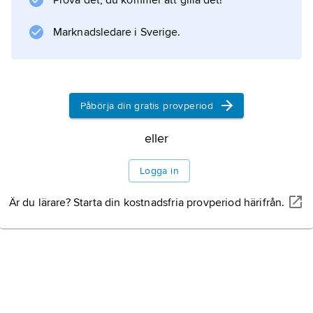
Prova det, du kommer att gilla det!
(1969).
Marknadsledare i Sverige.
Information om artikeln
Påbörja din gratis provperiod
eller
Logga in
Är du lärare? Starta din kostnadsfria provperiod härifrån.