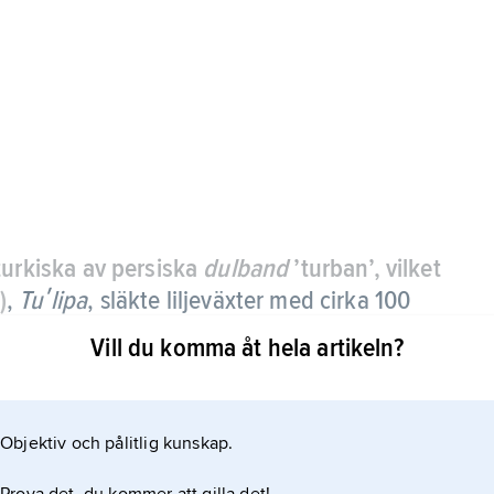
 turkiska av persiska
dulband
’turban’, vilket
)
,
Tuʹlipa
,
släkte liljeväxter med cirka 100
opa och Asien.
Vill du komma åt hela artikeln?
och omges av bruna, pergamentartade lågblad.
räddade blad. Blommorna sitter vanligen en och en
Objektiv och pålitlig kunskap.
ga kransar av kalkblad; dessa är oftast smalt ovala