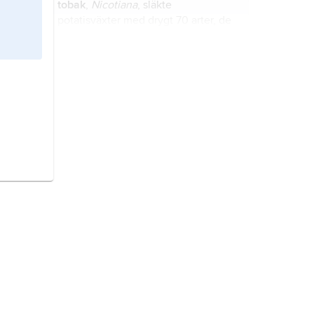
tobak
,
Nicotiana
, släkte
potatisväxter med drygt 70 arter, de
allra flesta i Amerika, andra i Afrika,
Australien och på stillahavsöarna.
potatis
,
Solanum tuberosum
, art i
familjen potatisväxter.
Nederländerna,
stat i
Nordvästeuropa.
skogsbruk,
skogshushållning
,
sammanfattande benämning på
verksamhet där skog utnyttjas för
produktion av virke för efterföljande
bearbetning och användning.
vin
, enligt alkohollagen (2010:1622)
en alkoholdryck som framställts
genom jäsning av
druvor
eller
druvsaft samt sådant vin som i
framställningen har tillsatts sprit