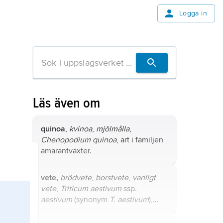
Logga in
Läs även om
quinoa
,
kvinoa
,
mjölmålla
,
Chenopodium quinoa
, art i familjen
amarantväxter.
vete,
brödvete
,
borstvete
,
vanligt
vete
,
Triticum aestivum
ssp.
aestivum
(synonym
T. aestivum
),
underart i familjen gräs, ibland
betraktad som art.