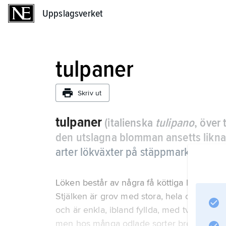
Uppslagsverket
Uppslagsverket
tulpaner
Skriv ut
tulpaner
(italienska
tulipano
, över
den utslagna blomman ansetts likna
arter lökväxter på stäppmarker i Eur
Löken består av några få köttiga lågblad 
Stjälken är grov med stora, hela och helb
och är enkla, ibland fyllda, med två tretali
men hos många odlade sorter breda