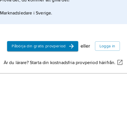
Prova det, du kommer att gilla det!
Marknadsledare i Sverige.
eller
Påbörja din gratis provperiod
Logga in
Är du lärare? Starta din kostnadsfria provperiod härifrån.