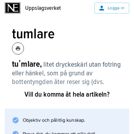
Uppslagsverket
Uppslagsverket
Logga in
tumlare
tuʹmlare,
litet dryckeskärl utan fotring
eller hänkel, som på grund av
bottentyngden åter reser sig (dvs.
tumlar) om man lagt det på sidan.
Vill du komma åt hela artikeln?
Tumlare var vanliga i Sverige under 1600-
talets slut och under 1700-talet. Numera kan
termen avse ett dricksglas av ovannämnda
Objektiv och pålitlig kunskap.
form men utan egenskapen att kunna resa