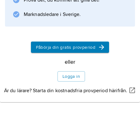
Prova det, du kommer att gilla det!
sig.
Marknadsledare i Sverige.
Information om artikeln
Påbörja din gratis provperiod
eller
Logga in
Är du lärare? Starta din kostnadsfria provperiod härifrån.