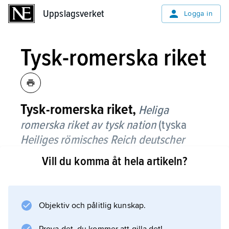
Uppslagsverket
Uppslagsverket
Logga in
Tysk-romerska riket
Tysk-romerska riket,
Heliga
romerska riket av tysk nation
(tyska
Heiliges römisches Reich deutscher
Nation
),
benämning på det gamla tyska
Vill du komma åt hela artikeln?
rike som grundades genom Otto
I
:s (den
store) kejsarkröning 962 och upplöstes
1806, sedan Österrike 1804 blivit eget
Objektiv och pålitlig kunskap.
kejsardöme.