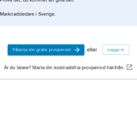
Prova det, du kommer att gilla det!
Marknadsledare i Sverige.
eller
Påbörja din gratis provperiod
Logga in
Är du lärare? Starta din kostnadsfria provperiod härifrån.