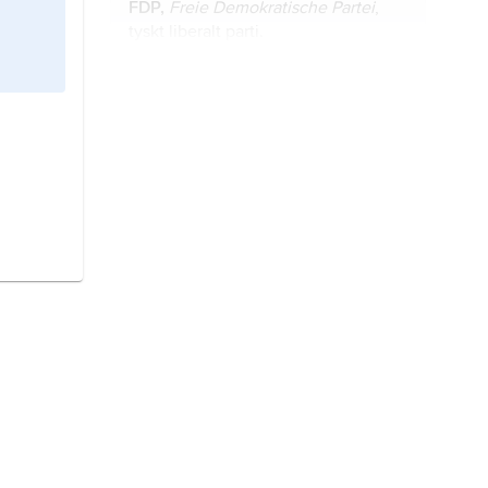
FDP,
Freie Demokratische Partei
,
tyskt liberalt parti.
Merkel,
Angela,
född 17 juli 1954,
tysk politiker (kristdemokrat),
förbundskansler 2005–21.
Die Grünen,
egentligen
Bündnis
90/Die Grünen
(’Förbund 90/De
gröna’), tyskt politiskt parti.
Die Linke,
tyskt socialistiskt politiskt
parti.
Steinmeier, Frank-Walter,
född 5
januari 1956, tysk politiker
(socialdemokrat), förbundspresident
sedan 2017.