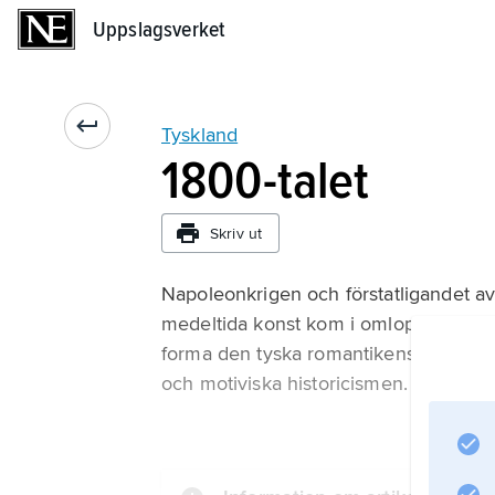
Uppslagsverket
Uppslagsverket
Tyskland
1800-talet
Skriv ut
Napoleonkrigen och förstatligandet av
medeltida konst kom i omlopp och blev ti
forma den tyska romantikens estetiska 
och motiviska historicismen. Det subj