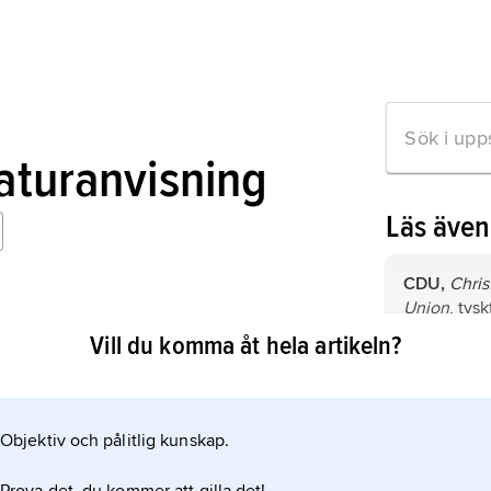
raturanvisning
Läs äve
CDU,
Chris
Union
, tys
kristdemokra
Vill du komma åt hela artikeln?
SPD,
Sozia
mation om artikeln
Deutschlan
socialdemok
Objektiv och pålitlig kunskap.