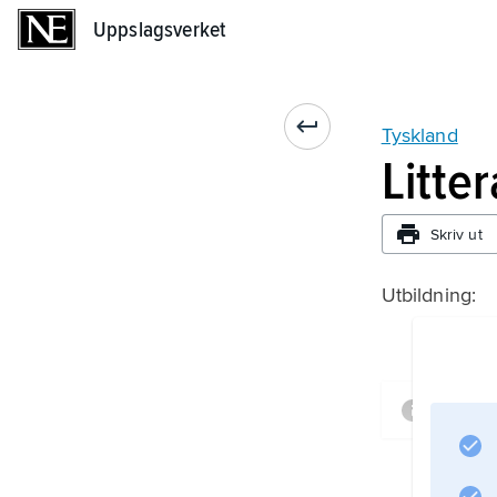
Uppslagsverket
Uppslagsverket
Tyskland
Litte
Skriv ut
Utbildning:
Infor