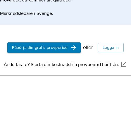
Prova det, du kommer att gilla det!
FDP,
Freie
tyskt liberal
Marknadsledare i Sverige.
Merkel,
An
tysk politik
förbundska
eller
Påbörja din gratis provperiod
Logga in
Die Linke,
t
parti.
Är du lärare? Starta din kostnadsfria provperiod härifrån.
Die Grünen
90/Die Gr
gröna’), tysk
Steinmeier,
januari 1956
(socialdemo
sedan 2017