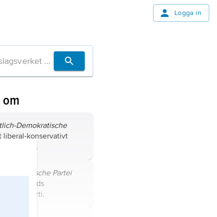
Logga in
n om
tlich-Demokratische
kt liberal-konservativt
tiskt parti.
ldemokratische Partei
ds
, Tysklands
ratiska parti.