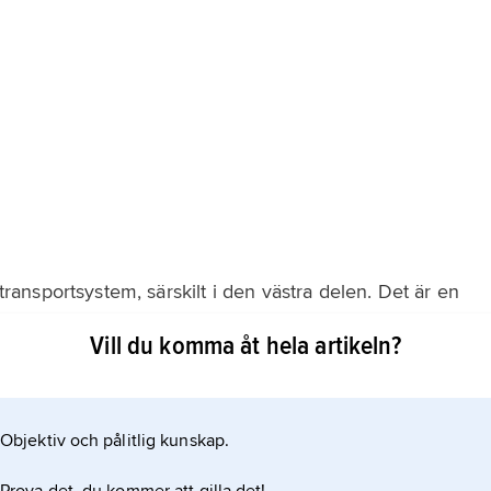
 transportsystem, särskilt i den västra delen. Det är en
ch den omfattande utrikeshandeln, dels läget mitt i
Vill du komma åt hela artikeln?
nsitland för många grannländer. Järnvägar, floder och
800- och
Objektiv och pålitlig kunskap.