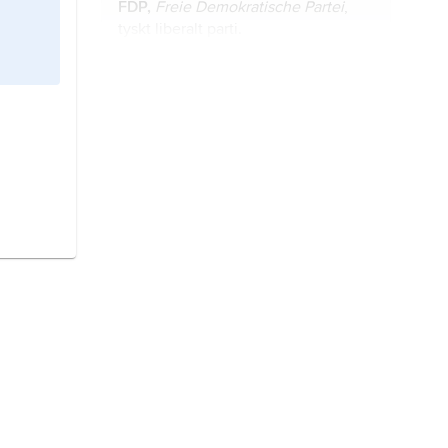
FDP,
Freie Demokratische Partei
,
tyskt liberalt parti.
Merkel,
Angela,
född 17 juli 1954,
tysk politiker (kristdemokrat),
förbundskansler 2005–21.
Die Linke,
tyskt socialistiskt politiskt
parti.
Die Grünen,
egentligen
Bündnis
90/Die Grünen
(’Förbund 90/De
gröna’), tyskt politiskt parti.
Steinmeier, Frank-Walter,
född 5
januari 1956, tysk politiker
(socialdemokrat), förbundspresident
sedan 2017.