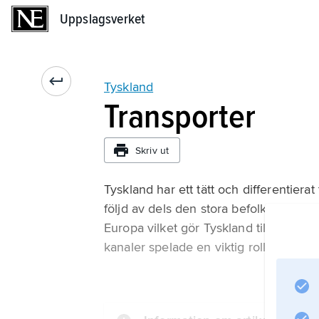
Uppslagsverket
Uppslagsverket
Tyskland
Transporter
Skriv ut
Tyskland har ett tätt och differentierat
följd av dels den stora befolkningen o
Europa vilket gör Tyskland till ett tra
kanaler spelade en viktig roll under 1