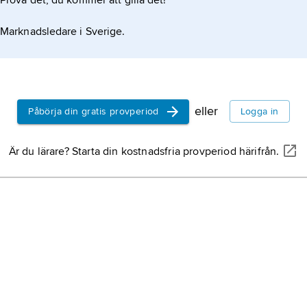
Prova det, du kommer att gilla det!
Marknadsledare i Sverige.
eller
Påbörja din gratis provperiod
Logga in
Är du lärare? Starta din kostnadsfria provperiod härifrån.