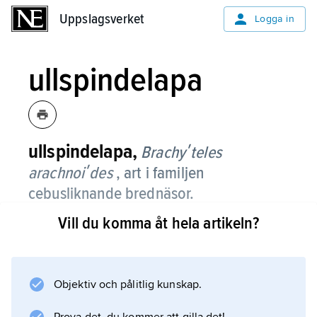
Uppslagsverket
Uppslagsverket
Logga in
ullspindelapa
ullspindelapa,
Brachyʹteles
arachnoiʹdes
, art i familjen
cebusliknande brednäsor.
Vill du komma åt hela artikeln?
Den är 46–63 cm lång, med 65–80 cm lång
svans därtill. Den väger 12–14 kg och är Nya
världens största apa. Pälsen är ullig och
grågul–askgrå och ansiktet ofta lysande rött.
Objektiv och pålitlig kunskap.
Tummen saknas eller är rudimentär. Arten är