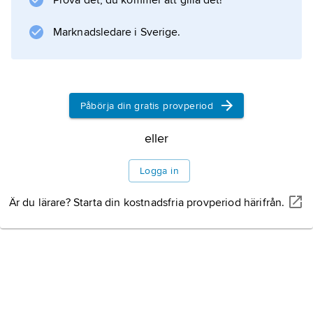
Prova det, du kommer att gilla det!
bladätare och lever i högstammig regnskog i
sydöstra Brasilien. Den är starkt
Marknadsledare i Sverige.
Information om artikeln
Påbörja din gratis provperiod
eller
Logga in
Är du lärare? Starta din kostnadsfria provperiod härifrån.