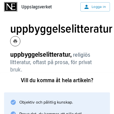
Uppslagsverket
Uppslagsverket
Logga in
uppbyggelselitteratur
uppbyggelselitteratur,
religiös
litteratur, oftast på prosa, för privat
bruk.
Vill du komma åt hela artikeln?
Viktiga genrer är böner, betraktelser,
predikosamlingar (postillor) och själavårdande
brev. Även fiktionslitteratur, som Bunyans
”The Pilgrim’s Progress” (1–2, 1678–84;
Objektiv och pålitlig kunskap.
”Kristens resa”), räknas hit.