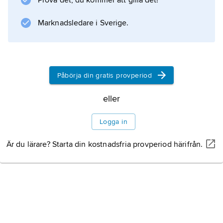
svårlösliga fosfater i koncentrerad svavelsyra.
Prova det, du kommer att gilla det!
Marknadsledare i Sverige.
Information om artikeln
Påbörja din gratis provperiod
eller
Logga in
Är du lärare? Starta din kostnadsfria provperiod härifrån.