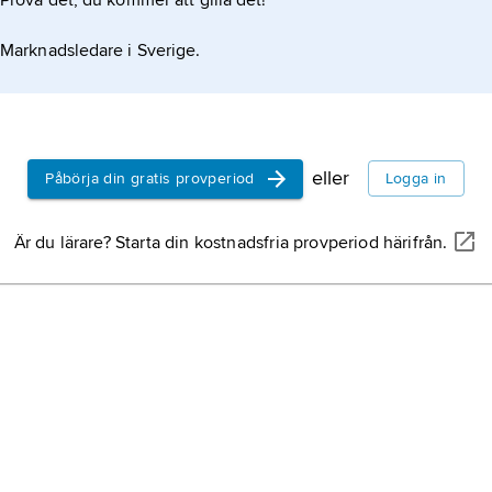
Prova det, du kommer att gilla det!
Marknadsledare i Sverige.
eller
Påbörja din gratis provperiod
Logga in
Är du lärare? Starta din kostnadsfria provperiod härifrån.