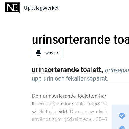
Uppslagsverket
Uppslagsverket
urinsorterande toa
Skriv ut
urinsorterande toalett,
urinsepar
upp urin och fekalier separat.
Den urinsorterande toaletten har ett mindre
till en uppsamlingstank. Tråget spolas med
särskilt utspädd. Den uppsamlade urinen 
används som gödselmedel. 65–70 % av all 