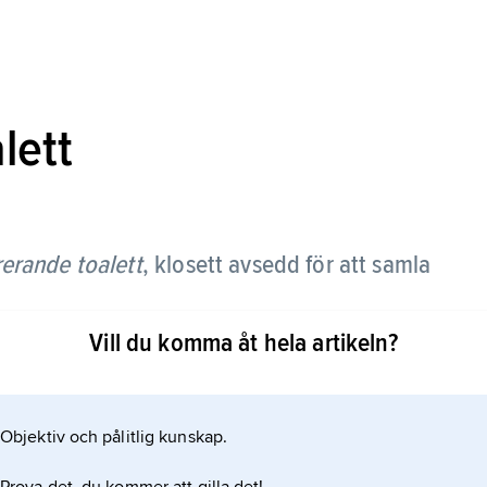
lett
erande toalett
,
klosett avsedd för att samla
Vill du komma åt hela artikeln?
 främre tråg varifrån urinen avleds via ett vattenlås
 en liten mängd vatten och därmed blir urinen inte
innehåller stora mängder näringsämnen och
Objektiv och pålitlig kunskap.
fosfor och över 90 % av