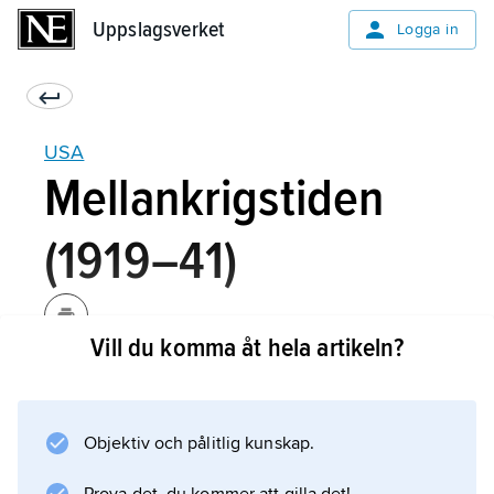
Uppslagsverket
Uppslagsverket
Logga in
USA
Mellankrigstiden
(1919–41)
Vill du komma åt hela artikeln?
Efter första världskrigets slut följde i USA en
kännbar men kortvarig depression. Industrin
övervann snabbt krisen och gick in i en
Objektiv och pålitlig kunskap.
högkonjunktur. För farmarna kvarstod
emellertid svårigheterna, eftersom