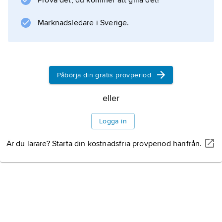
Prova det, du kommer att gilla det!
amerikanska drömmen kritiserades hårt av
Marknadsledare i Sverige.
författare som
Theodore Dreiser
,
Sinclair Lewis
Påbörja din gratis provperiod
och
Frank Norris
eller
. Problemromaner där individen prövas under
samhällets tryck skrevs även av
Logga in
Ellen Glasgow
Är du lärare? Starta din kostnadsfria provperiod härifrån.
och
Willa Cather
. Den sociala indignationen var stark hos
författare som
Upton Sinclair
och