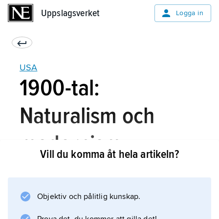
Uppslagsverket
Uppslagsverket
Logga in
USA
1900-tal:
Naturalism och
modernism
Vill du komma åt hela artikeln?
Vid 1900-talets början dominerades den
Objektiv och pålitlig kunskap.
amerikanska litteraturen av realistiska och
naturalistiska strömningar, och den